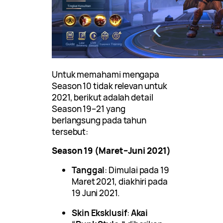
Untuk memahami mengapa
Season 10 tidak relevan untuk
2021, berikut adalah detail
Season 19–21 yang
berlangsung pada tahun
tersebut:
Season 19 (Maret–Juni 2021)
Tanggal
: Dimulai pada 19
Maret 2021, diakhiri pada
19 Juni 2021.
Skin Eksklusif
:
Akai