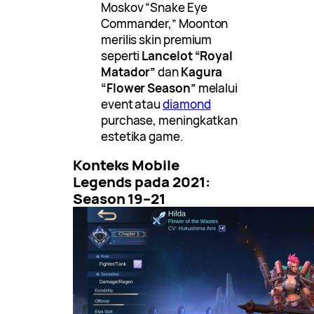
Moskov “Snake Eye
Commander,” Moonton
merilis skin premium
seperti
Lancelot “Royal
Matador”
dan
Kagura
“Flower Season”
melalui
event atau
diamond
purchase, meningkatkan
estetika game.
Konteks Mobile
Legends pada 2021:
Season 19–21