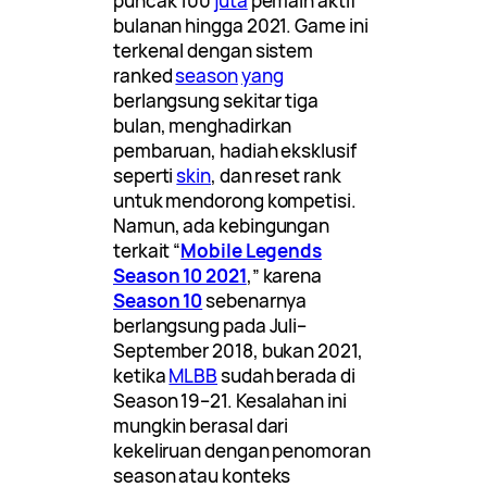
puncak 100
juta
pemain aktif
bulanan hingga 2021. Game ini
terkenal dengan sistem
ranked
season
yang
berlangsung sekitar tiga
bulan, menghadirkan
pembaruan, hadiah eksklusif
seperti
skin
, dan reset rank
untuk mendorong kompetisi.
Namun, ada kebingungan
terkait “
Mobile Legends
Season 10 2021
,” karena
Season 10
sebenarnya
berlangsung pada Juli–
September 2018, bukan 2021,
ketika
MLBB
sudah berada di
Season 19–21. Kesalahan ini
mungkin berasal dari
kekeliruan dengan penomoran
season atau konteks