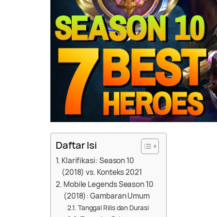
Daftar Isi
Klarifikasi: Season 10
(2018) vs. Konteks 2021
Mobile Legends Season 10
(2018): Gambaran Umum
Tanggal Rilis dan Durasi