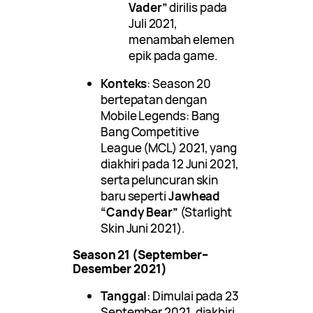
Vader”
dirilis pada
Juli 2021,
menambah elemen
epik pada game.
Konteks
: Season 20
bertepatan dengan
Mobile Legends: Bang
Bang Competitive
League (MCL) 2021, yang
diakhiri pada 12 Juni 2021,
serta peluncuran skin
baru seperti
Jawhead
“Candy Bear”
(Starlight
Skin Juni 2021).
Season 21 (September–
Desember 2021)
Tanggal
: Dimulai pada 23
September 2021, diakhiri