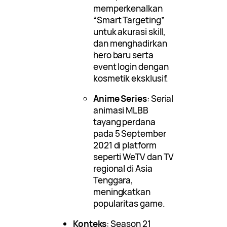
memperkenalkan
“Smart Targeting”
untuk akurasi skill,
dan menghadirkan
hero baru serta
event login dengan
kosmetik eksklusif.
Anime Series
: Serial
animasi MLBB
tayang perdana
pada 5 September
2021 di platform
seperti WeTV dan TV
regional di Asia
Tenggara,
meningkatkan
popularitas game.
Konteks
: Season 21