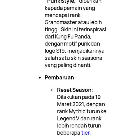
“Punk Style,”
diberikan
kepada pemain yang
mencapai rank
Grandmaster atau lebih
tinggi. Skin ini terinspirasi
dari Kung Fu Panda,
dengan motif punk dan
logo S19, menjadikannya
salah satu skin seasonal
yang paling dinanti.
Pembaruan
:
Reset Season
:
Dilakukan pada 19
Maret 2021, dengan
rank Mythic turun ke
Legend V dan rank
lebih rendah turun
beberapa
tier
.