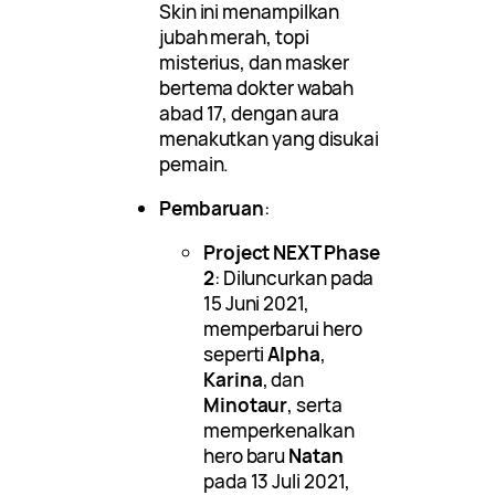
Skin ini menampilkan
jubah merah, topi
misterius, dan masker
bertema dokter wabah
abad 17, dengan aura
menakutkan yang disukai
pemain.
Pembaruan
:
Project NEXT Phase
2
: Diluncurkan pada
15 Juni 2021,
memperbarui hero
seperti
Alpha
,
Karina
, dan
Minotaur
, serta
memperkenalkan
hero baru
Natan
pada 13 Juli 2021,