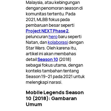
Malaysia, atau kebingungan
dengan penomoran season di
komunitas tertentu. Pada
2021, MLBB fokus pada
pembaruan besar seperti
Project NEXT Phase 2
,
peluncuran
hero
baru seperti
Natan, dan
kolaborasi
dengan
Star Wars. Oleh karena itu,
artikel ini akan membahas
detail
Season 10
(2018)
sebagai fokus utama, dengan
konteks tambahan tentang
Season 19–21 pada 2021 untuk
melengkapi narasi.
Mobile Legends Season
10 (2018): Gambaran
Umum