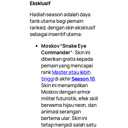
Eksklusif
Hadiah season adalah daya
tarik utama bagi pemain
ranked, dengan skin eksklusif
sebagai insentif utama:
Moskov “Snake Eye
Commander”
: Skin ini
diberikan gratis kepada
pemain yang mencapai
rank
Master atau lebih
tinggi
di akhir
Season 10
.
Skin ini menampilkan
Moskov dengan armor
militer futuristik, efek skill
berwarna hijau neon, dan
animasi serangan
bertema ular. Skin ini
tetap menjadi salah satu