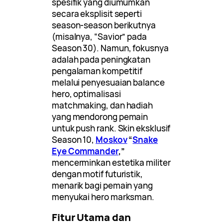
spesifik yang diumumkan
secara eksplisit seperti
season-season berikutnya
(misalnya, “Savior” pada
Season 30). Namun, fokusnya
adalah pada peningkatan
pengalaman kompetitif
melalui penyesuaian balance
hero, optimalisasi
matchmaking, dan hadiah
yang mendorong pemain
untuk push rank. Skin eksklusif
Season 10,
Moskov
“
Snake
Eye Commander
,”
mencerminkan estetika militer
dengan motif futuristik,
menarik bagi pemain yang
menyukai hero marksman.
Fitur Utama dan