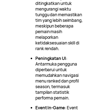
ditingkatkan untuk
mengurangi waktu
tunggu dan memastikan
tim yang lebih seimbang,
meskipun beberapa
pemain masih
melaporkan
ketidaksesuaian skill di
rank rendah.
Peningkatan UI
:
Antarmuka pengguna
diperbarui untuk
memudahkan navigasi
menu ranked dan profil
season, termasuk
tampilan statistik
performa pemain.
Event In-Game
: Event