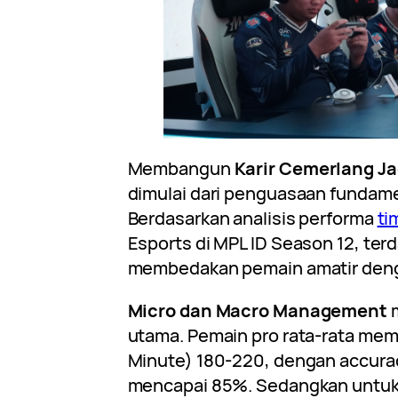
Membangun
Karir Cemerlang Ja
dimulai dari penguasaan fundame
Berdasarkan analisis performa
ti
Esports di MPL ID Season 12, terd
membedakan pemain amatir deng
Micro dan Macro Management
m
utama. Pemain pro rata-rata memi
Minute) 180-220, dengan accurac
mencapai 85%. Sedangkan untu