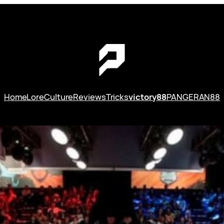
Home
Lore
Culture
Reviews
Tricks
victory88
PANGERAN88