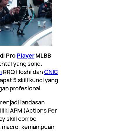
di Pro
Player
MLBB
ntal yang solid.
m
RRQ Hoshi dan
ONIC
apat 5 skill kunci yang
an profesional.
enjadi landasan
liki APM (Actions Per
y skill combo
k macro, kemampuan