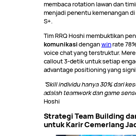
membaca rotation lawan dan timi
menjadi penentu kemenangan d
S+.
Tim RRQ Hoshi membuktikan pe
komunikasi
dengan
win
rate 78
voice chat yang terstruktur. Me
callout 3-detik untuk setiap en
advantage positioning yang signi
“Skill individu hanya 30% dari k
adalah teamwork dan game sense
Hoshi
Strategi Team Building d
untuk Karir Cemerlang Jad