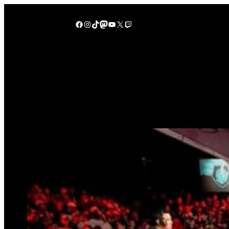
Lewati
ke
Facebook
Instagram
TikTok
Mastodon
YouTube
X
Twitch
konten