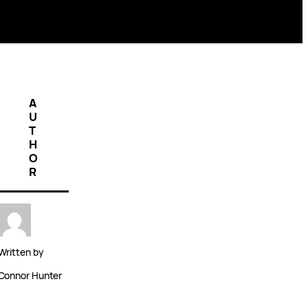
A
U
T
H
O
R
Written by
Connor Hunter