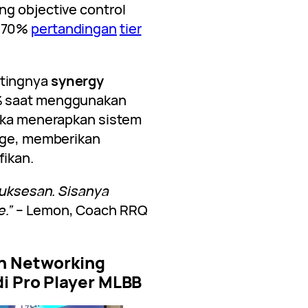
ng objective control
i 70%
pertandingan
tier
ntingnya
synergy
% saat menggunakan
reka menerapkan sistem
gage, memberikan
fikan.
esuksesan. Sisanya
.”
– Lemon, Coach RRQ
an Networking
i Pro Player MLBB