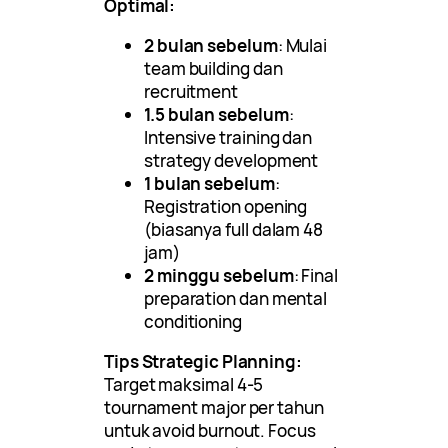
Optimal:
2 bulan sebelum
: Mulai
team building dan
recruitment
1.5 bulan sebelum
:
Intensive training dan
strategy development
1 bulan sebelum
:
Registration opening
(biasanya full dalam 48
jam)
2 minggu sebelum
: Final
preparation dan mental
conditioning
Tips Strategic Planning:
Target maksimal 4-5
tournament major per tahun
untuk avoid burnout. Focus