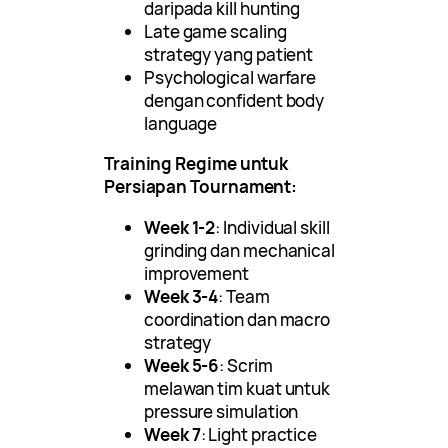
daripada kill hunting
Late game scaling
strategy yang patient
Psychological warfare
dengan confident body
language
Training Regime untuk
Persiapan Tournament:
Week 1-2
: Individual skill
grinding dan mechanical
improvement
Week 3-4
: Team
coordination dan macro
strategy
Week 5-6
: Scrim
melawan tim kuat untuk
pressure simulation
Week 7
: Light practice