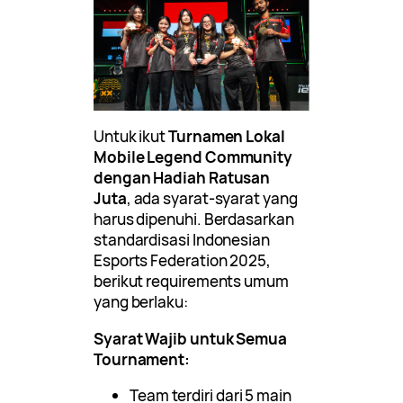
Untuk ikut
Turnamen Lokal
Mobile Legend Community
dengan Hadiah Ratusan
Juta
, ada syarat-syarat yang
harus dipenuhi. Berdasarkan
standardisasi Indonesian
Esports Federation 2025,
berikut requirements umum
yang berlaku:
Syarat Wajib untuk Semua
Tournament:
Team terdiri dari 5 main