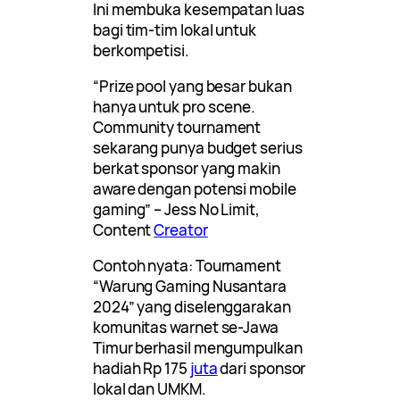
Ini membuka kesempatan luas
bagi tim-tim lokal untuk
berkompetisi.
“Prize pool yang besar bukan
hanya untuk pro scene.
Community tournament
sekarang punya budget serius
berkat sponsor yang makin
aware dengan potensi mobile
gaming” – Jess No Limit,
Content
Creator
Contoh nyata: Tournament
“Warung Gaming Nusantara
2024” yang diselenggarakan
komunitas warnet se-Jawa
Timur berhasil mengumpulkan
hadiah Rp 175
juta
dari sponsor
lokal dan UMKM.