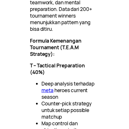
teamwork, dan mental
preparation. Data dari 200+
tournament winners
menunjukkan pattern yang
bisa ditiru.
Formula Kemenangan
Tournament (T.E.A.M
Strategy):
T – Tactical Preparation
(40%)
Deep analysis terhadap
meta
heroes current
season
Counter-pick strategy
untuk setiap possible
matchup
Map control dan