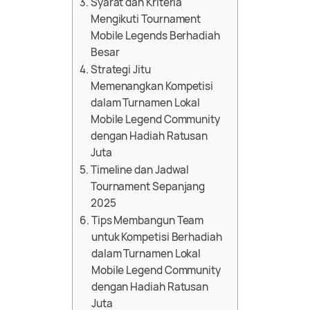
Syarat dan Kriteria
Mengikuti Tournament
Mobile Legends Berhadiah
Besar
Strategi Jitu
Memenangkan Kompetisi
dalam Turnamen Lokal
Mobile Legend Community
dengan Hadiah Ratusan
Juta
Timeline dan Jadwal
Tournament Sepanjang
2025
Tips Membangun Team
untuk Kompetisi Berhadiah
dalam Turnamen Lokal
Mobile Legend Community
dengan Hadiah Ratusan
Juta