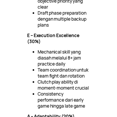
objective priority yang
clear
Draft phase preparation
dengan multiple backup
plans
E – Execution Excellence
(30%)
Mechanical skill yang
diasah melalui 8+ jam
practice daily
Team coordination untuk
team fight dan rotation
Clutch play ability di
moment-moment crucial
Consistency
performance dari early
game hingga late game
A – Adaptability (20%)