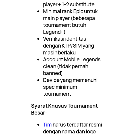
player + 1-2 substitute
Minimal rank Epic untuk
main player (beberapa
tournament butuh
Legend+)
Verifikasi identitas
dengan KTP/SIM yang
masih berlaku
Account Mobile Legends
clean (tidak pernah
banned)
Device yang memenuhi
spec minimum
tournament
Syarat Khusus Tournament
Besar:
Tim
harus terdaftar resmi
dengan nama dan logo