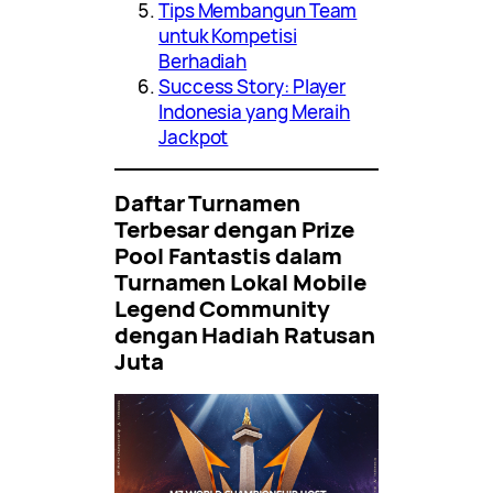
Tips Membangun Team
untuk Kompetisi
Berhadiah
Success Story: Player
Indonesia yang Meraih
Jackpot
Daftar Turnamen
Terbesar dengan Prize
Pool Fantastis dalam
Turnamen Lokal Mobile
Legend Community
dengan Hadiah Ratusan
Juta