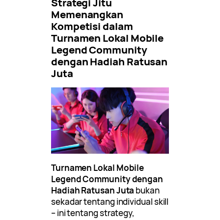
Strategi Jitu
Memenangkan
Kompetisi dalam
Turnamen Lokal Mobile
Legend Community
dengan Hadiah Ratusan
Juta
Turnamen Lokal Mobile
Legend Community dengan
Hadiah Ratusan Juta
bukan
sekadar tentang individual skill
– ini tentang strategy,