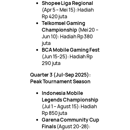
Shopee Liga Regional
(Apr 5 – Mei 15): Hadiah
Rp 420 juta
Telkomsel Gaming
Championship
(Mei 20 –
Jun 10): Hadiah Rp 380
juta
BCA Mobile Gaming Fest
(Jun 15-25): Hadiah Rp
290 juta
Quarter 3 (Jul-Sep 2025):
Peak Tournament Season
Indonesia Mobile
Legends Championship
(Jul 1 – Agust 15): Hadiah
Rp 850 juta
Garena Community Cup
Finals
(Agust 20-28):