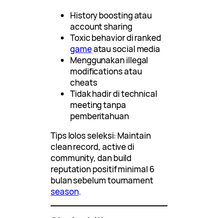
History boosting atau
account sharing
Toxic behavior di ranked
game
atau social media
Menggunakan illegal
modifications atau
cheats
Tidak hadir di technical
meeting tanpa
pemberitahuan
Tips lolos seleksi: Maintain
clean record, active di
community, dan build
reputation positif minimal 6
bulan sebelum tournament
season
.