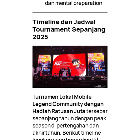
dan mental preparation
Timeline dan Jadwal
Tournament Sepanjang
2025
Turnamen Lokal Mobile
Legend Community dengan
Hadiah Ratusan Juta
tersebar
sepanjang tahun dengan peak
season di pertengahan dan
akhir tahun. Berikut timeline
lengkap yang harus dicatat