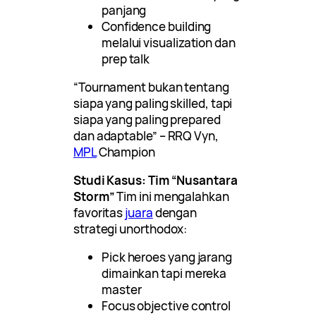
panjang
Confidence building
melalui visualization dan
prep talk
“Tournament bukan tentang
siapa yang paling skilled, tapi
siapa yang paling prepared
dan adaptable” – RRQ Vyn,
MPL
Champion
Studi Kasus: Tim “Nusantara
Storm”
Tim ini mengalahkan
favoritas
juara
dengan
strategi unorthodox:
Pick heroes yang jarang
dimainkan tapi mereka
master
Focus objective control