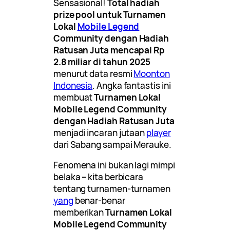
Sensasional!
Total hadiah
prize pool untuk Turnamen
Lokal
Mobile Legend
Community dengan Hadiah
Ratusan Juta mencapai Rp
2.8 miliar di tahun 2025
menurut data resmi
Moonton
Indonesia
. Angka fantastis ini
membuat
Turnamen Lokal
Mobile Legend Community
dengan Hadiah Ratusan Juta
menjadi incaran jutaan
player
dari Sabang sampai Merauke.
Fenomena ini bukan lagi mimpi
belaka – kita berbicara
tentang turnamen-turnamen
yang
benar-benar
memberikan
Turnamen Lokal
Mobile Legend Community