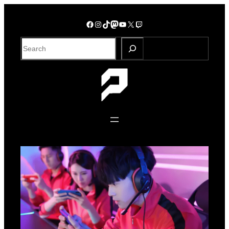
Lewati
ke
Facebook
Instagram
TikTok
Mastodon
YouTube
X
Twitch
konten
S
e
a
r
c
h