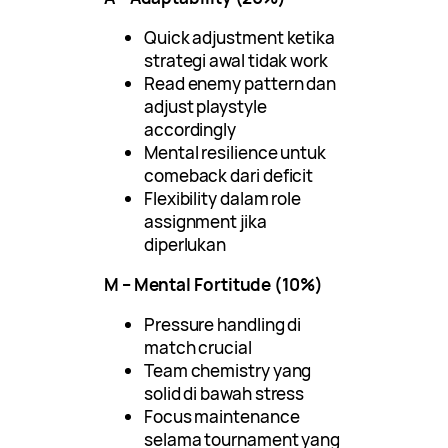
Quick adjustment ketika
strategi awal tidak work
Read enemy pattern dan
adjust playstyle
accordingly
Mental resilience untuk
comeback dari deficit
Flexibility dalam role
assignment jika
diperlukan
M – Mental Fortitude (10%)
Pressure handling di
match crucial
Team chemistry yang
solid di bawah stress
Focus maintenance
selama tournament yang