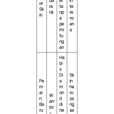
ua
el
in
or
ra
ta
te
Sk
nk
np
re
in
a
nc
pe
an
rhi
a
tu
ng
an
Ha
bi
s
Di
Sk
Pe
a
in
m
m
he
ai
on
ro
W
n
d
ya
arr
Ba
di
ng
ior
ru
he
se
–