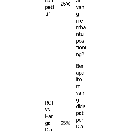
Kom
al
25%
peti
yan
tif
g
me
mba
ntu
posi
tioni
ng?
Ber
apa
ite
m
yan
g
ROI
dida
vs
pat
Har
per
ga
25%
Dia
Dia