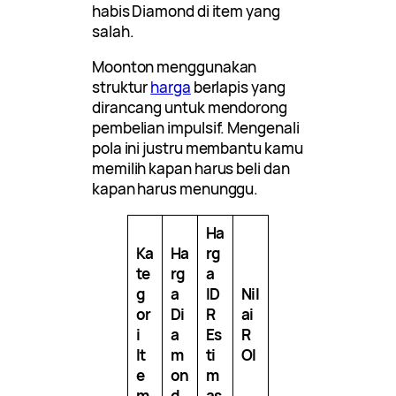
habis Diamond di item yang
salah.
Moonton menggunakan
struktur
harga
berlapis yang
dirancang untuk mendorong
pembelian impulsif. Mengenali
pola ini justru membantu kamu
memilih kapan harus beli dan
kapan harus menunggu.
Ha
Ka
Ha
rg
te
rg
a
g
a
ID
Nil
or
Di
R
ai
i
a
Es
R
It
m
ti
OI
e
on
m
m
d
as