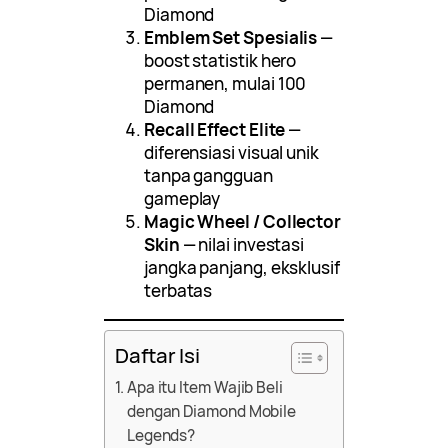
Diamond
Emblem Set Spesialis
—
boost statistik hero
permanen, mulai 100
Diamond
Recall Effect Elite
—
diferensiasi visual unik
tanpa gangguan
gameplay
Magic Wheel / Collector
Skin
— nilai investasi
jangka panjang, eksklusif
terbatas
Daftar Isi
Apa itu Item Wajib Beli
dengan Diamond Mobile
Legends?