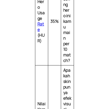
Her
ng
o
her
Usa
o ini
ge
35%
kam
Rat
u
e
mai
(HU
n
R)
per
10
mat
ch?
Apa
kah
skin
pun
ya
efek
Nilai
visu