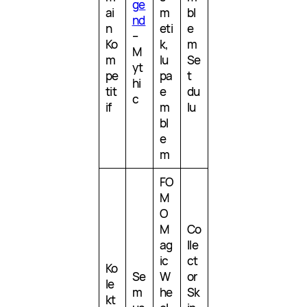
ge
ai
m
bl
nd
n
eti
e
–
Ko
k,
m
M
m
lu
Se
yt
pe
pa
t
hi
tit
e
du
c
if
m
lu
bl
e
m
FO
M
O
M
Co
ag
lle
ic
ct
Ko
Se
W
or
le
m
he
Sk
kt