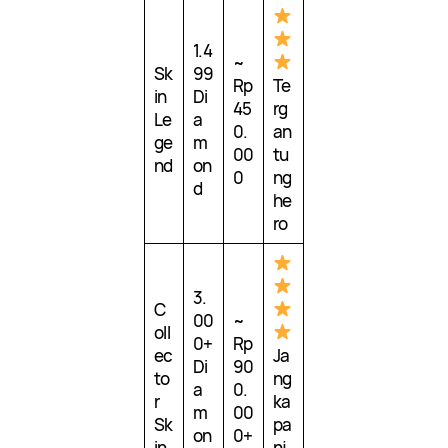
1.4
~
Sk
99
Rp
Te
in
Di
45
rg
Le
a
0.
an
ge
m
00
tu
nd
on
0
ng
d
he
ro
3.
C
00
~
oll
0+
Rp
ec
Ja
Di
90
to
ng
a
0.
r
ka
m
00
Sk
pa
on
0+
in
nj