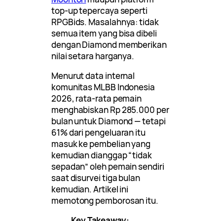
top-up tepercaya seperti
RPGBids. Masalahnya: tidak
semua item yang bisa dibeli
dengan Diamond memberikan
nilai setara harganya.
Menurut data internal
komunitas MLBB Indonesia
2026, rata-rata pemain
menghabiskan Rp 285.000 per
bulan untuk Diamond — tetapi
61% dari pengeluaran itu
masuk ke pembelian yang
kemudian dianggap “tidak
sepadan” oleh pemain sendiri
saat disurvei tiga bulan
kemudian. Artikel ini
memotong pemborosan itu.
Key Takeaway: