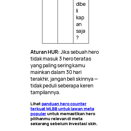
dibe
li
kap
an
saja
?
Aturan HUR:
Jika sebuah hero
tidak masuk 3 hero teratas
yang paling sering kamu
mainkan dalam 30 hari
terakhir, jangan beli skinnya —
tidak peduli seberapa keren
tampilannya.
Lihat
panduan hero counter
terkuat MLBB untuk lawan meta
populer
untuk memastikan hero
pilihanmu relevan di meta
sekarang sebelum investasi skin.