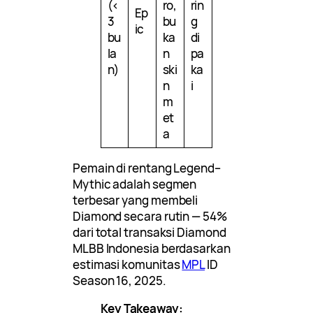
(<
ro,
rin
Ep
3
bu
g
ic
bu
ka
di
la
n
pa
n)
ski
ka
n
i
m
et
a
Pemain di rentang Legend–
Mythic adalah segmen
terbesar yang membeli
Diamond secara rutin — 54%
dari total transaksi Diamond
MLBB Indonesia berdasarkan
estimasi komunitas
MPL
ID
Season 16, 2025.
Key Takeaway: