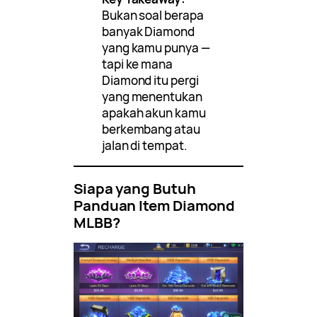
Bukan soal berapa
banyak Diamond
yang kamu punya —
tapi ke mana
Diamond itu pergi
yang menentukan
apakah akun kamu
berkembang atau
jalan di tempat.
Siapa yang Butuh
Panduan Item Diamond
MLBB?