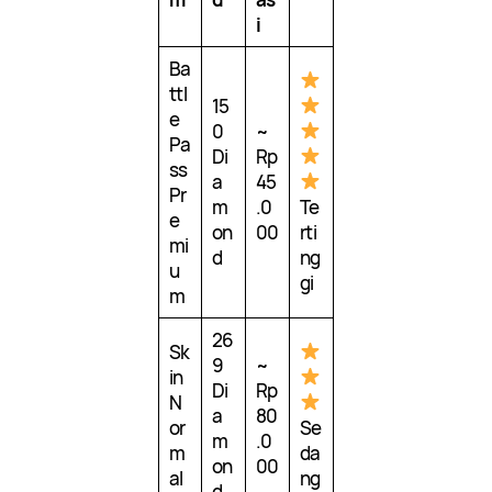
i
Ba
ttl
15
e
0
~
Pa
Di
Rp
ss
a
45
Pr
m
.0
Te
e
on
00
rti
mi
d
ng
u
gi
m
26
Sk
9
~
in
Di
Rp
N
a
80
or
Se
m
.0
m
da
on
00
al
ng
d