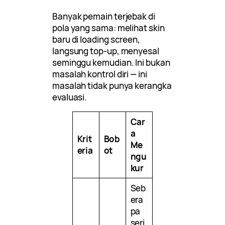
Banyak pemain terjebak di
pola yang sama: melihat skin
baru di loading screen,
langsung top-up, menyesal
seminggu kemudian. Ini bukan
masalah kontrol diri — ini
masalah tidak punya kerangka
evaluasi.
Car
a
Krit
Bob
Me
eria
ot
ngu
kur
Seb
era
pa
seri