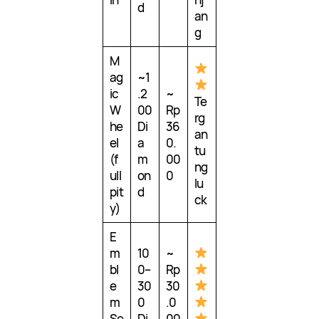
d
an
g
M
ag
~1
ic
.2
~
Te
W
00
Rp
rg
he
Di
36
an
el
a
0.
tu
(f
m
00
ng
ull
on
0
lu
pit
d
ck
y)
E
m
10
~
bl
0–
Rp
e
30
30
m
0
.0
Se
Di
00