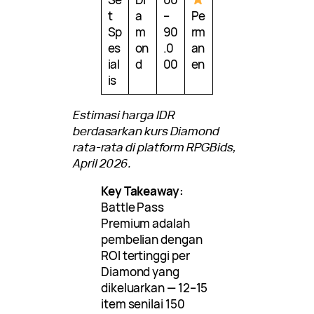
t
a
–
Pe
Sp
m
90
rm
es
on
.0
an
ial
d
00
en
is
Estimasi harga IDR
berdasarkan kurs Diamond
rata-rata di platform RPGBids,
April 2026.
Key Takeaway:
Battle Pass
Premium adalah
pembelian dengan
ROI tertinggi per
Diamond yang
dikeluarkan — 12–15
item senilai 150