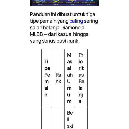
Panduan ini dibuat untuk tiga
tipe pemain yang
paling
sering
salah belanja Diamond di
MLBB — dari kasual hingga
yang serius push rank.
M
Pr
Ti
as
io
pe
al
rit
Pe
Ra
ah
as
m
nk
U
Be
ai
m
la
n
u
nj
m
a
Be
li
ski