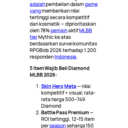
adalah
pembelian dalam
game
yang
memberikan nilai
tertinggi secara kompetitif
dan kosmetik — diprioritaskan
oleh 78%
pemain
aktif
MLBB
tier
Mythic ke atas
berdasarkan survei komunitas
RPGBids 2026 terhadap 1.200
responden
Indonesia
.
5 Item Wajib Beli Diamond
MLBB 2026:
Skin
Hero
Meta
— nilai
kompetitif + visual; rata-
rata harga 500–749
Diamond
Battle Pass Premium
—
ROI tertinggi, 12–15 item
per
season
seharga 150