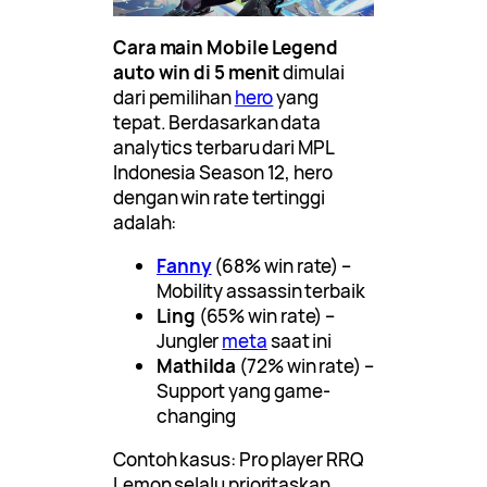
Cara main Mobile Legend
auto win di 5 menit
dimulai
dari pemilihan
hero
yang
tepat. Berdasarkan data
analytics terbaru dari MPL
Indonesia Season 12, hero
dengan win rate tertinggi
adalah:
Fanny
(68% win rate) –
Mobility assassin terbaik
Ling
(65% win rate) –
Jungler
meta
saat ini
Mathilda
(72% win rate) –
Support yang game-
changing
Contoh kasus: Pro player RRQ
Lemon selalu prioritaskan