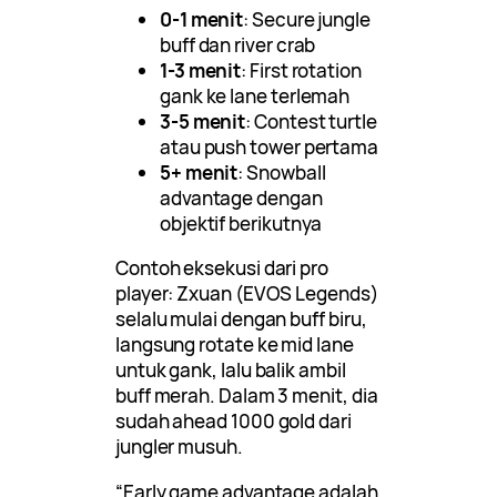
0-1 menit
: Secure jungle
buff dan river crab
1-3 menit
: First rotation
gank ke lane terlemah
3-5 menit
: Contest turtle
atau push tower pertama
5+ menit
: Snowball
advantage dengan
objektif berikutnya
Contoh eksekusi dari pro
player: Zxuan (EVOS Legends)
selalu mulai dengan buff biru,
langsung rotate ke mid lane
untuk gank, lalu balik ambil
buff merah. Dalam 3 menit, dia
sudah ahead 1000 gold dari
jungler musuh.
“Early game advantage adalah