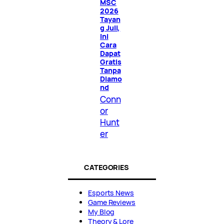
MSC
2026
Tayan
g Juli,
Ini
Cara
Dapat
Gratis
Tanpa
Diamo
nd
Conn
or
Hunt
er
CATEGORIES
Esports News
Game Reviews
My Blog
Theory & Lore