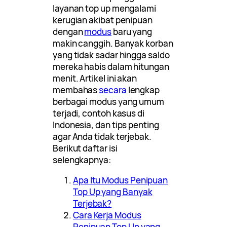
layanan top up mengalami
kerugian akibat penipuan
dengan
modus
baru yang
makin canggih. Banyak korban
yang tidak sadar hingga saldo
mereka habis dalam hitungan
menit. Artikel ini akan
membahas
secara
lengkap
berbagai modus yang umum
terjadi, contoh kasus di
Indonesia, dan tips penting
agar Anda tidak terjebak.
Berikut daftar isi
selengkapnya:
Apa Itu Modus Penipuan
Top Up yang Banyak
Terjebak?
Cara Kerja Modus
Penipuan Top Up yang