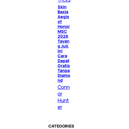
Skin
Baxia
Aegis
of
Honor
MSC
2026
Tayan
g Juli,
Ini
Cara
Dapat
Gratis
Tanpa
Diamo
nd
Conn
or
Hunt
er
CATEGORIES