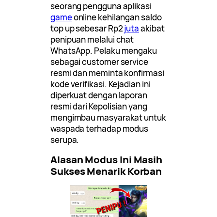
seorang pengguna aplikasi
game
online kehilangan saldo
top up sebesar Rp2
juta
akibat
penipuan melalui chat
WhatsApp. Pelaku mengaku
sebagai customer service
resmi dan meminta konfirmasi
kode verifikasi. Kejadian ini
diperkuat dengan laporan
resmi dari Kepolisian yang
mengimbau masyarakat untuk
waspada terhadap modus
serupa.
Alasan Modus Ini Masih
Sukses Menarik Korban