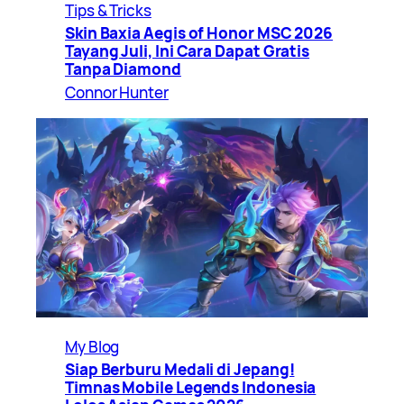
Tips & Tricks
Skin Baxia Aegis of Honor MSC 2026
Tayang Juli, Ini Cara Dapat Gratis
Tanpa Diamond
Connor Hunter
My Blog
Siap Berburu Medali di Jepang!
Timnas Mobile Legends Indonesia