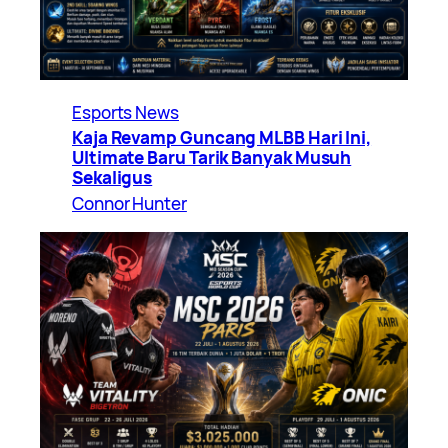
Esports News
Kaja Revamp Guncang MLBB Hari Ini,
Ultimate Baru Tarik Banyak Musuh
Sekaligus
Connor Hunter