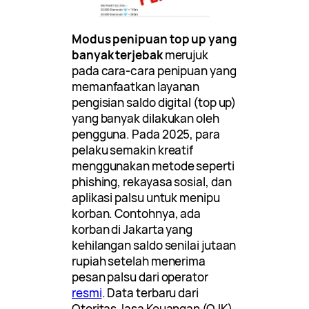
Modus penipuan top up yang
banyak terjebak
merujuk
pada cara-cara penipuan yang
memanfaatkan layanan
pengisian saldo digital (top up)
yang banyak dilakukan oleh
pengguna. Pada 2025, para
pelaku semakin kreatif
menggunakan metode seperti
phishing, rekayasa sosial, dan
aplikasi palsu untuk menipu
korban. Contohnya, ada
korban di Jakarta yang
kehilangan saldo senilai jutaan
rupiah setelah menerima
pesan palsu dari operator
resmi
. Data terbaru dari
Otoritas Jasa Keuangan (OJK)