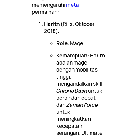
memengaruhi
meta
permainan:
Harith
(Rilis: Oktober
2018):
Role
: Mage.
Kemampuan
: Harith
adalah mage
dengan mobilitas
tinggi,
mengandalkan skill
Chrono Dash
untuk
berpindah cepat
dan
Zaman Force
untuk
meningkatkan
kecepatan
serangan. Ultimate-