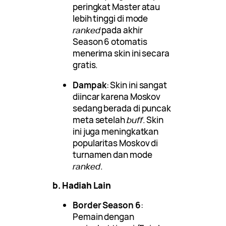
peringkat Master atau
lebih tinggi di mode
ranked
pada akhir
Season 6 otomatis
menerima skin ini secara
gratis.
Dampak
: Skin ini sangat
diincar karena Moskov
sedang berada di puncak
meta setelah
buff
. Skin
ini juga meningkatkan
popularitas Moskov di
turnamen dan mode
ranked
.
b. Hadiah Lain
Border Season 6
:
Pemain dengan