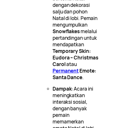
dengan dekorasi
salju dan pohon
Natal di lobi. Pemain
mengumpulkan
Snowflakes
melalui
pertandingan untuk
mendapatkan
Temporary Skin:
Eudora – Christmas
Carol
atau
Permanent
Emote:
Santa Dance
.
Dampak
: Acara ini
meningkatkan
interaksi sosial,
dengan banyak
pemain
memamerkan