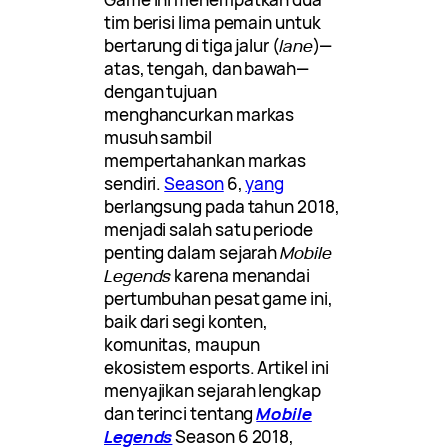
tim berisi lima pemain untuk
bertarung di tiga jalur (
lane
)—
atas, tengah, dan bawah—
dengan tujuan
menghancurkan markas
musuh sambil
mempertahankan markas
sendiri.
Season
6,
yang
berlangsung pada tahun 2018,
menjadi salah satu periode
penting dalam sejarah
Mobile
Legends
karena menandai
pertumbuhan pesat game ini,
baik dari segi konten,
komunitas, maupun
ekosistem esports. Artikel ini
menyajikan sejarah lengkap
dan terinci tentang
Mobile
Legends
Season 6 2018,