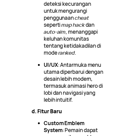
deteksi kecurangan
untuk mengurangi
penggunaan
cheat
seperti
map hack
dan
auto-aim
, menanggapi
keluhan komunitas
tentang ketidakadilan di
mode
ranked
.
UI/UX
: Antarmuka menu
utama diperbarui dengan
desain lebih modern,
termasuk animasi hero di
lobi dan navigasi yang
lebih intuitif.
d. Fitur Baru
Custom Emblem
System
: Pemain dapat