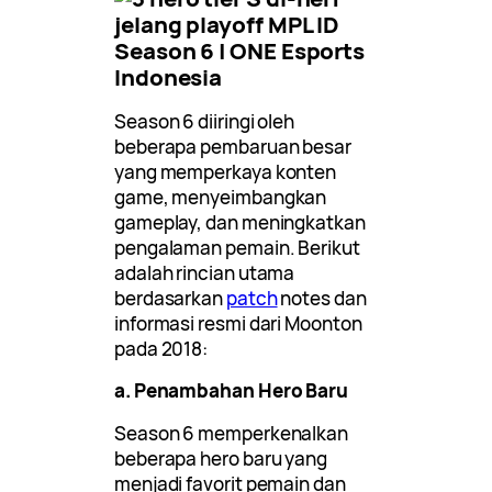
Season 6 diiringi oleh
beberapa pembaruan besar
yang memperkaya konten
game, menyeimbangkan
gameplay, dan meningkatkan
pengalaman pemain. Berikut
adalah rincian utama
berdasarkan
patch
notes dan
informasi resmi dari Moonton
pada 2018:
a. Penambahan Hero Baru
Season 6 memperkenalkan
beberapa hero baru yang
menjadi favorit pemain dan