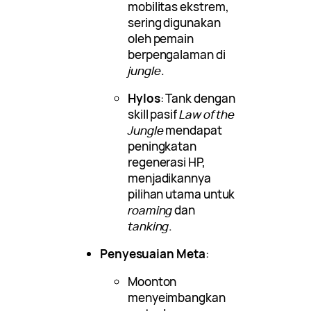
mobilitas ekstrem,
sering digunakan
oleh pemain
berpengalaman di
jungle
.
Hylos
: Tank dengan
skill pasif
Law of the
Jungle
mendapat
peningkatan
regenerasi HP,
menjadikannya
pilihan utama untuk
roaming
dan
tanking
.
Penyesuaian Meta
:
Moonton
menyeimbangkan