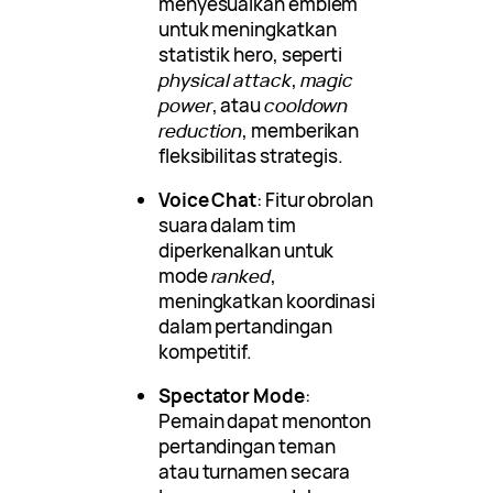
menyesuaikan emblem
untuk meningkatkan
statistik hero, seperti
physical attack
,
magic
power
, atau
cooldown
reduction
, memberikan
fleksibilitas strategis.
Voice Chat
: Fitur obrolan
suara dalam tim
diperkenalkan untuk
mode
ranked
,
meningkatkan koordinasi
dalam pertandingan
kompetitif.
Spectator Mode
:
Pemain dapat menonton
pertandingan teman
atau turnamen secara