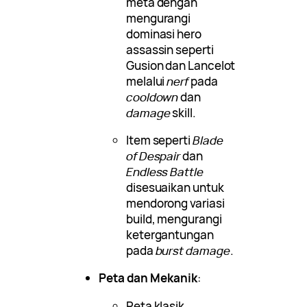
meta dengan
mengurangi
dominasi hero
assassin seperti
Gusion dan Lancelot
melalui
nerf
pada
cooldown
dan
damage
skill.
Item seperti
Blade
of Despair
dan
Endless Battle
disesuaikan untuk
mendorong variasi
build, mengurangi
ketergantungan
pada
burst damage
.
Peta dan Mekanik
:
Peta klasik