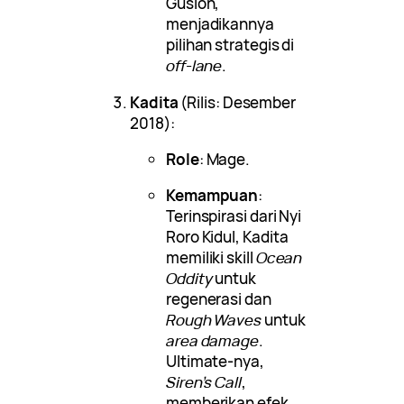
Gusion,
menjadikannya
pilihan strategis di
off-lane
.
Kadita
(Rilis: Desember
2018):
Role
: Mage.
Kemampuan
:
Terinspirasi dari Nyi
Roro Kidul, Kadita
memiliki skill
Ocean
Oddity
untuk
regenerasi dan
Rough Waves
untuk
area damage
.
Ultimate-nya,
Siren’s Call
,
memberikan efek