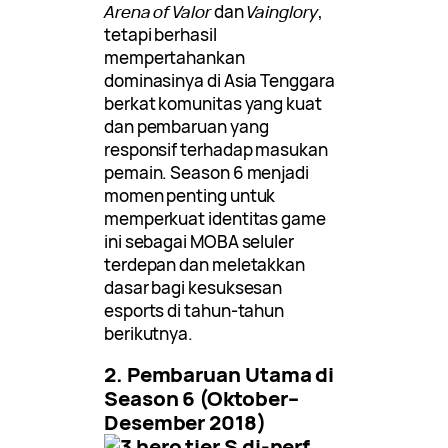
Arena of Valor
dan
Vainglory
,
tetapi berhasil
mempertahankan
dominasinya di Asia Tenggara
berkat komunitas yang kuat
dan pembaruan yang
responsif terhadap masukan
pemain. Season 6 menjadi
momen penting untuk
memperkuat identitas game
ini sebagai MOBA seluler
terdepan dan meletakkan
dasar bagi kesuksesan
esports di tahun-tahun
berikutnya.
2. Pembaruan Utama di
Season 6 (Oktober–
Desember 2018)