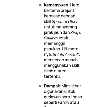
Kemampuan
: Hero
bertema prajurit
kerajaan dengan
skill
Spear of Glory
untuk menyerang
jarak jauh dan
King’s
Calling
untuk
memanggil
pasukan. Ultimate-
nya,
Shield Assault
,
mencegah musuh
menggunakan skill
dash
di area
tertentu.
Dampak
: Minsitthar
digunakan untuk
melawan hero lincah
seperti Fanny atau