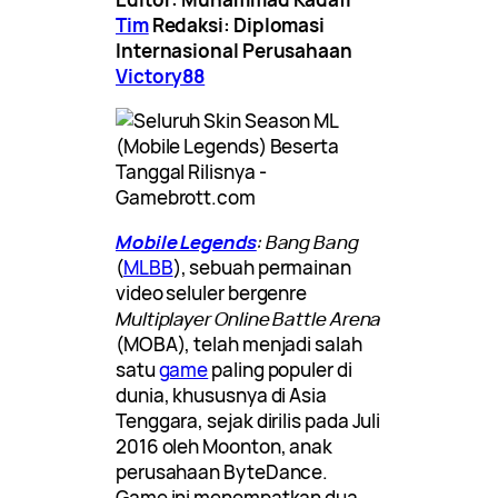
Tim
Redaksi: Diplomasi
Internasional Perusahaan
Victory88
Mobile Legends
: Bang Bang
(
MLBB
), sebuah permainan
video seluler bergenre
Multiplayer Online Battle Arena
(MOBA), telah menjadi salah
satu
game
paling populer di
dunia, khususnya di Asia
Tenggara, sejak dirilis pada Juli
2016 oleh Moonton, anak
perusahaan ByteDance.
Game ini menempatkan dua