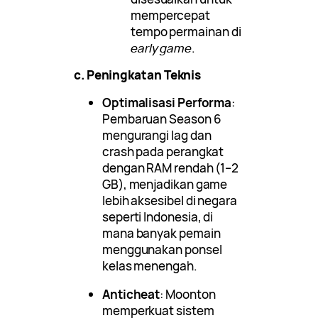
mempercepat
tempo permainan di
early game
.
c. Peningkatan Teknis
Optimalisasi Performa
:
Pembaruan Season 6
mengurangi lag dan
crash pada perangkat
dengan RAM rendah (1–2
GB), menjadikan game
lebih aksesibel di negara
seperti Indonesia, di
mana banyak pemain
menggunakan ponsel
kelas menengah.
Anticheat
: Moonton
memperkuat sistem