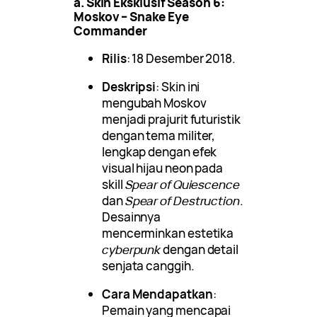
a. Skin Eksklusif Season 6:
Moskov – Snake Eye
Commander
Rilis
: 18 Desember 2018.
Deskripsi
: Skin ini
mengubah Moskov
menjadi prajurit futuristik
dengan tema militer,
lengkap dengan efek
visual hijau neon pada
skill
Spear of Quiescence
dan
Spear of Destruction
.
Desainnya
mencerminkan estetika
cyberpunk
dengan detail
senjata canggih.
Cara Mendapatkan
:
Pemain yang mencapai