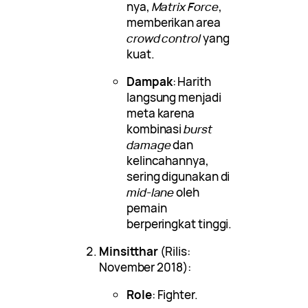
nya,
Matrix Force
,
memberikan area
crowd control
yang
kuat.
Dampak
: Harith
langsung menjadi
meta karena
kombinasi
burst
damage
dan
kelincahannya,
sering digunakan di
mid-lane
oleh
pemain
berperingkat tinggi.
Minsitthar
(Rilis:
November 2018):
Role
: Fighter.