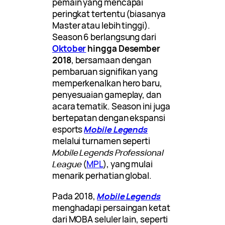
pemain yang mencapai
peringkat tertentu (biasanya
Master atau lebih tinggi).
Season 6 berlangsung dari
Oktober
hingga Desember
2018
, bersamaan dengan
pembaruan signifikan yang
memperkenalkan hero baru,
penyesuaian gameplay, dan
acara tematik. Season ini juga
bertepatan dengan ekspansi
esports
Mobile Legends
melalui turnamen seperti
Mobile Legends Professional
League
(
MPL
), yang mulai
menarik perhatian global.
Pada 2018,
Mobile Legends
menghadapi persaingan ketat
dari MOBA seluler lain, seperti