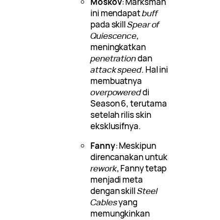
Moskov
: Marksman
ini mendapat
buff
pada skill
Spear of
Quiescence
,
meningkatkan
penetration
dan
attack speed
. Hal ini
membuatnya
overpowered
di
Season 6, terutama
setelah rilis skin
eksklusifnya.
Fanny
: Meskipun
direncanakan untuk
rework
, Fanny tetap
menjadi meta
dengan skill
Steel
Cables
yang
memungkinkan