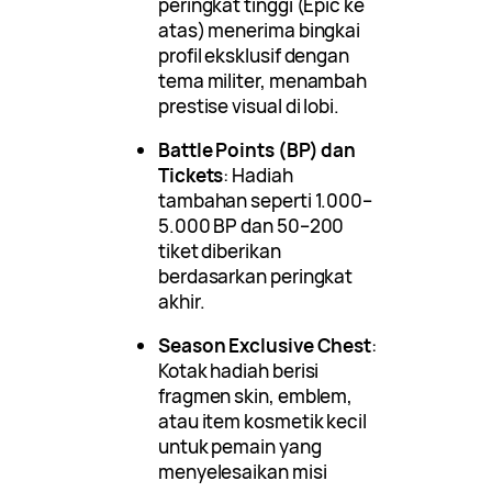
peringkat tinggi (Epic ke
atas) menerima bingkai
profil eksklusif dengan
tema militer, menambah
prestise visual di lobi.
Battle Points (BP) dan
Tickets
: Hadiah
tambahan seperti 1.000–
5.000 BP dan 50–200
tiket diberikan
berdasarkan peringkat
akhir.
Season Exclusive Chest
:
Kotak hadiah berisi
fragmen skin, emblem,
atau item kosmetik kecil
untuk pemain yang
menyelesaikan misi