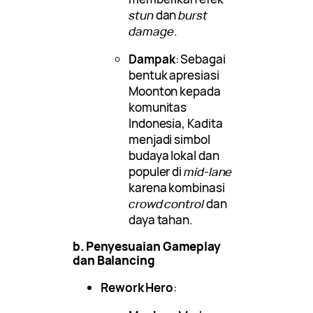
stun
dan
burst
damage
.
Dampak
: Sebagai
bentuk apresiasi
Moonton kepada
komunitas
Indonesia, Kadita
menjadi simbol
budaya lokal dan
populer di
mid-lane
karena kombinasi
crowd control
dan
daya tahan.
b. Penyesuaian Gameplay
dan Balancing
Rework Hero
: