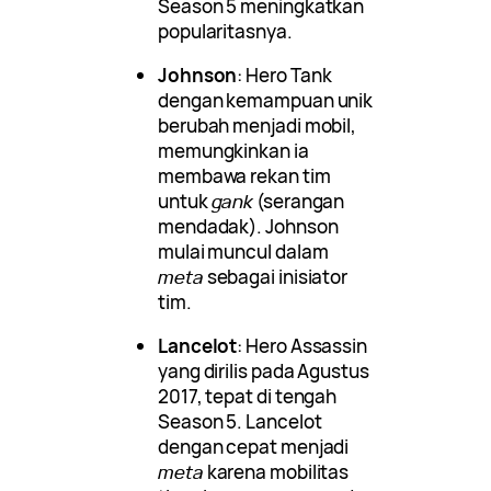
Season 5 meningkatkan
popularitasnya.
Johnson
: Hero Tank
dengan kemampuan unik
berubah menjadi mobil,
memungkinkan ia
membawa rekan tim
untuk
gank
(serangan
mendadak). Johnson
mulai muncul dalam
meta
sebagai inisiator
tim.
Lancelot
: Hero Assassin
yang dirilis pada Agustus
2017, tepat di tengah
Season 5. Lancelot
dengan cepat menjadi
meta
karena mobilitas