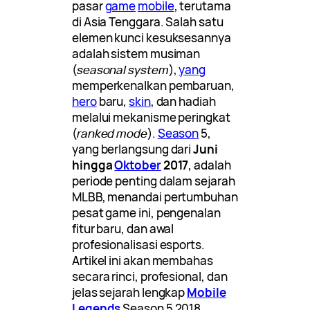
pasar
game
mobile
, terutama
di Asia Tenggara. Salah satu
elemen kunci kesuksesannya
adalah sistem musiman
(
seasonal system
),
yang
memperkenalkan pembaruan,
hero
baru,
skin
, dan hadiah
melalui mekanisme peringkat
(
ranked mode
).
Season
5,
yang berlangsung dari
Juni
hingga
Oktober
2017
, adalah
periode penting dalam sejarah
MLBB, menandai pertumbuhan
pesat game ini, pengenalan
fitur baru, dan awal
profesionalisasi esports.
Artikel ini akan membahas
secara rinci, profesional, dan
jelas sejarah lengkap
Mobile
Legends
Season 5 2018,