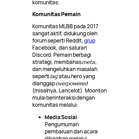
komunitas.
Komunitas Pemain
Komunitas MLBB pada 2017
sangat aktif, didukung oleh
forum seperti Reddit,
grup
Facebook, dan saluran
Discord. Pemain berbagi
strategi, membahas
meta
,
dan mengeluhkan masalah
seperti
lag
atau hero yang
dianggap
overpowered
(misalnya, Lancelot). Moonton
mulai berinteraksi dengan
komunitas melalui:
Media Sosial
:
Pengumuman
pembaruan dan acara
dibagikan melalui