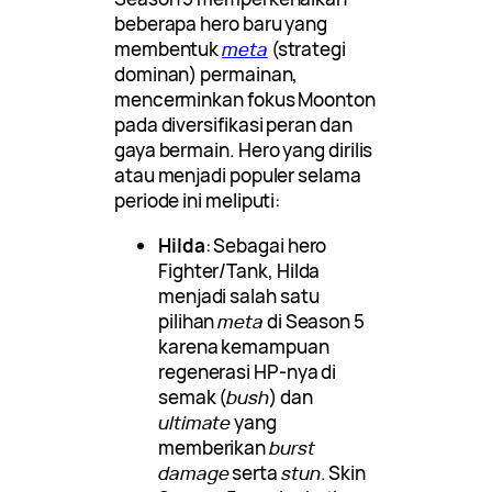
beberapa hero baru yang
membentuk
meta
(strategi
dominan) permainan,
mencerminkan fokus Moonton
pada diversifikasi peran dan
gaya bermain. Hero yang dirilis
atau menjadi populer selama
periode ini meliputi:
Hilda
: Sebagai hero
Fighter/Tank, Hilda
menjadi salah satu
pilihan
meta
di Season 5
karena kemampuan
regenerasi HP-nya di
semak (
bush
) dan
ultimate
yang
memberikan
burst
damage
serta
stun
. Skin