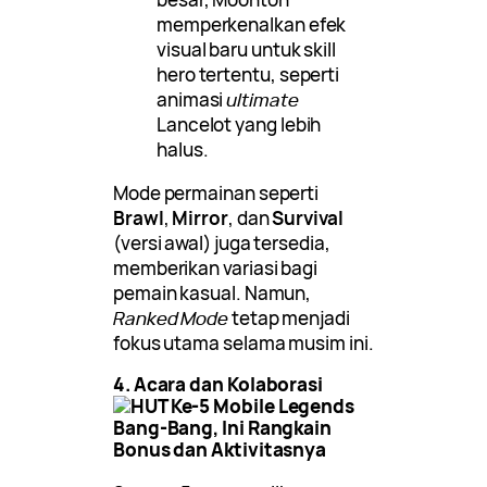
memperkenalkan efek
visual baru untuk skill
hero tertentu, seperti
animasi
ultimate
Lancelot yang lebih
halus.
Mode permainan seperti
Brawl
,
Mirror
, dan
Survival
(versi awal) juga tersedia,
memberikan variasi bagi
pemain kasual. Namun,
Ranked Mode
tetap menjadi
fokus utama selama musim ini.
4. Acara dan Kolaborasi