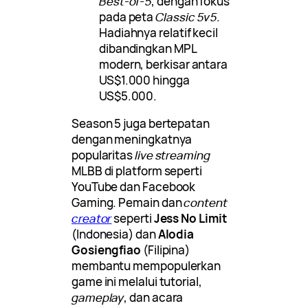
Best-of-5
, dengan fokus
pada peta
Classic 5v5
.
Hadiahnya relatif kecil
dibandingkan MPL
modern, berkisar antara
US$1.000 hingga
US$5.000.
Season 5 juga bertepatan
dengan meningkatnya
popularitas
live streaming
MLBB di platform seperti
YouTube dan Facebook
Gaming. Pemain dan
content
creator
seperti
Jess No Limit
(Indonesia) dan
Alodia
Gosiengfiao
(Filipina)
membantu mempopulerkan
game ini melalui tutorial,
gameplay
, dan acara