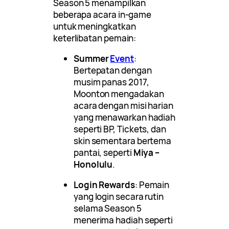
Season 5 menampilkan
beberapa acara in-game
untuk meningkatkan
keterlibatan pemain:
Summer
Event
:
Bertepatan dengan
musim panas 2017,
Moonton mengadakan
acara dengan misi harian
yang menawarkan hadiah
seperti BP, Tickets, dan
skin sementara bertema
pantai, seperti
Miya –
Honolulu
.
Login Rewards
: Pemain
yang login secara rutin
selama Season 5
menerima hadiah seperti