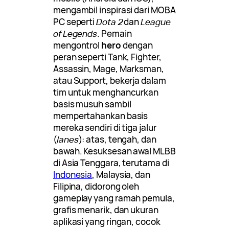
mengambil inspirasi dari MOBA
PC seperti
Dota 2
dan
League
of Legends
. Pemain
mengontrol
hero
dengan
peran seperti Tank, Fighter,
Assassin, Mage, Marksman,
atau Support, bekerja dalam
tim untuk menghancurkan
basis musuh sambil
mempertahankan basis
mereka sendiri di tiga jalur
(
lanes
): atas, tengah, dan
bawah. Kesuksesan awal MLBB
di Asia Tenggara, terutama di
Indonesia
, Malaysia, dan
Filipina, didorong oleh
gameplay yang ramah pemula,
grafis menarik, dan ukuran
aplikasi yang ringan, cocok