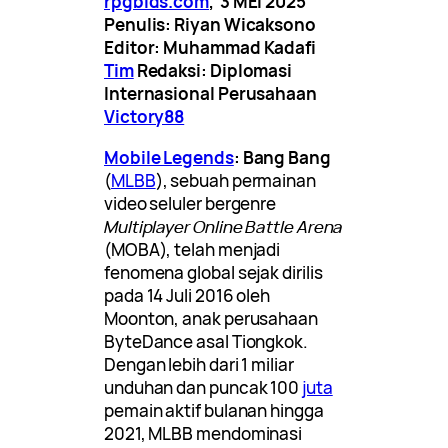
rpgbids.com
, 3 MEI 2025
Penulis: Riyan Wicaksono
Editor: Muhammad Kadafi
Tim
Redaksi: Diplomasi
Internasional Perusahaan
Victory88
Mobile Legends
: Bang Bang
(
MLBB
), sebuah permainan
video seluler bergenre
Multiplayer Online Battle Arena
(MOBA), telah menjadi
fenomena global sejak dirilis
pada 14 Juli 2016 oleh
Moonton, anak perusahaan
ByteDance asal Tiongkok.
Dengan lebih dari 1 miliar
unduhan dan puncak 100
juta
pemain aktif bulanan hingga
2021, MLBB mendominasi