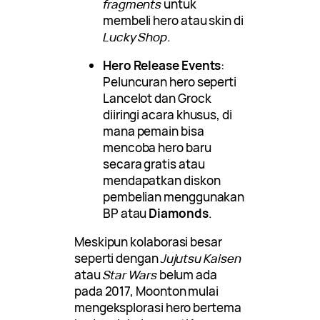
fragments
untuk
membeli hero atau skin di
Lucky Shop
.
Hero Release Events
:
Peluncuran hero seperti
Lancelot dan Grock
diiringi acara khusus, di
mana pemain bisa
mencoba hero baru
secara gratis atau
mendapatkan diskon
pembelian menggunakan
BP atau
Diamonds
.
Meskipun kolaborasi besar
seperti dengan
Jujutsu Kaisen
atau
Star Wars
belum ada
pada 2017, Moonton mulai
mengeksplorasi hero bertema