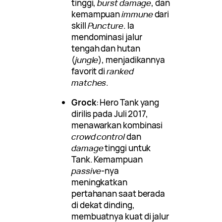
tinggi,
burst damage
, dan
kemampuan
immune
dari
skill
Puncture
. Ia
mendominasi jalur
tengah dan hutan
(
jungle
), menjadikannya
favorit di
ranked
matches
.
Grock
: Hero Tank yang
dirilis pada Juli 2017,
menawarkan kombinasi
crowd control
dan
damage
tinggi untuk
Tank. Kemampuan
passive
-nya
meningkatkan
pertahanan saat berada
di dekat dinding,
membuatnya kuat di jalur