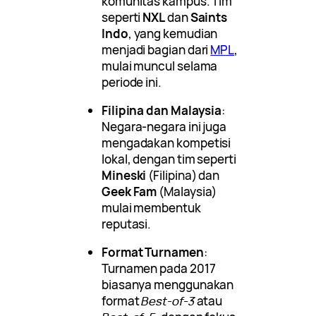
komunitas kampus. Tim
seperti
NXL
dan
Saints
Indo
, yang kemudian
menjadi bagian dari
MPL
,
mulai muncul selama
periode ini.
Filipina dan Malaysia
:
Negara-negara ini juga
mengadakan kompetisi
lokal, dengan tim seperti
Mineski
(Filipina) dan
Geek Fam
(Malaysia)
mulai membentuk
reputasi.
Format Turnamen
:
Turnamen pada 2017
biasanya menggunakan
format
Best-of-3
atau