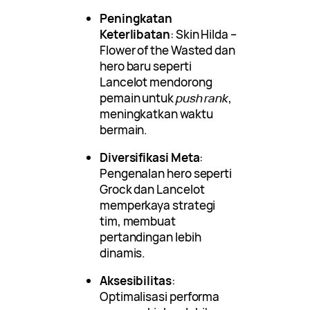
Peningkatan
Keterlibatan
: Skin Hilda –
Flower of the Wasted dan
hero baru seperti
Lancelot mendorong
pemain untuk
push rank
,
meningkatkan waktu
bermain.
Diversifikasi Meta
:
Pengenalan hero seperti
Grock dan Lancelot
memperkaya strategi
tim, membuat
pertandingan lebih
dinamis.
Aksesibilitas
:
Optimalisasi performa