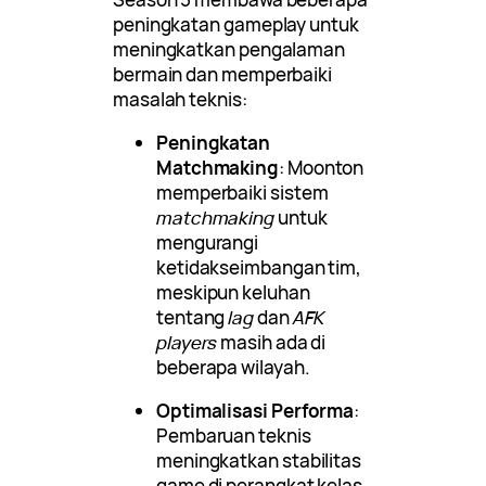
peningkatan gameplay untuk
meningkatkan pengalaman
bermain dan memperbaiki
masalah teknis:
Peningkatan
Matchmaking
: Moonton
memperbaiki sistem
matchmaking
untuk
mengurangi
ketidakseimbangan tim,
meskipun keluhan
tentang
lag
dan
AFK
players
masih ada di
beberapa wilayah.
Optimalisasi Performa
:
Pembaruan teknis
meningkatkan stabilitas
game di perangkat kelas