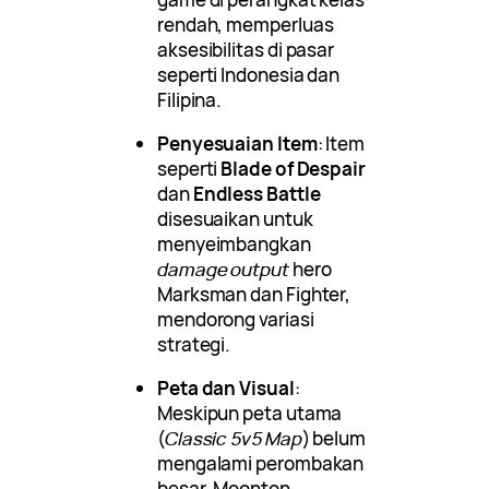
rendah, memperluas
aksesibilitas di pasar
seperti Indonesia dan
Filipina.
Penyesuaian Item
: Item
seperti
Blade of Despair
dan
Endless Battle
disesuaikan untuk
menyeimbangkan
damage output
hero
Marksman dan Fighter,
mendorong variasi
strategi.
Peta dan Visual
:
Meskipun peta utama
(
Classic 5v5 Map
) belum
mengalami perombakan
besar, Moonton