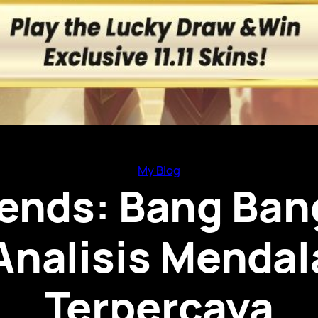
My Blog
ends: Bang Ban
Analisis Menda
Terpercaya