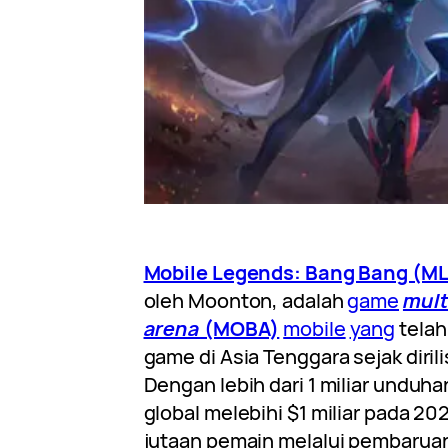
Mobile Legends: Bang Bang (M
oleh Moonton, adalah
game
mult
arena
(MOBA)
mobile
yang
telah
game di Asia Tenggara sejak dirili
Dengan lebih dari 1 miliar unduh
global melebihi $1 miliar pada 20
jutaan pemain melalui pembaru