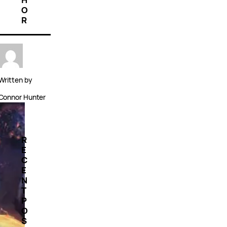
O
R
Written by
Connor Hunter
R
E
C
E
N
T
P
O
S