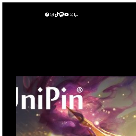
Lewati
ke
Facebook
Instagram
TikTok
Mastodon
YouTube
X
Twitch
konten