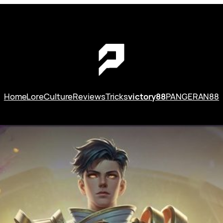
Home
Lore
Culture
Reviews
Tricks
victory88
PANGERAN88