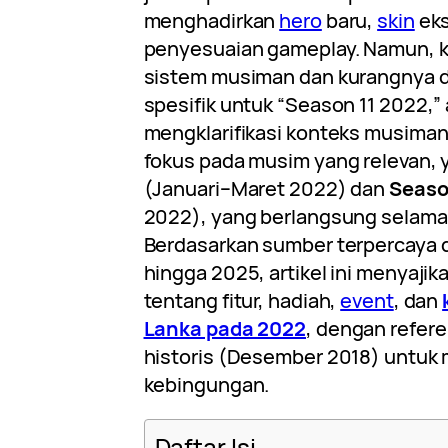
menghadirkan
hero
baru,
skin
eks
penyesuaian gameplay. Namun, 
sistem musiman dan kurangnya 
spesifik untuk “Season 11 2022,” a
mengklarifikasi konteks musima
fokus pada musim yang relevan, 
(Januari–Maret 2022) dan
Seaso
2022), yang berlangsung selama 
Berdasarkan sumber terpercaya 
hingga 2025, artikel ini menyajik
tentang fitur, hadiah,
event
, dan
Lanka pada 2022
, dengan refere
historis (Desember 2018) untuk
kebingungan.
Daftar Isi