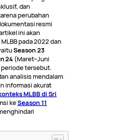
klusif, dan
karena perubahan
dokumentasi resmi
rtikel ini akan
n MLBB pada 2022 dan
yaitu
Season 23
n 24
(Maret–Juni
periode tersebut.
dan analisis mendalam
an informasi akurat
konteks MLBB di Sri
nsi ke
Season 11
 menghindari