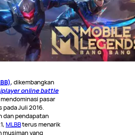
LBB)
, dikembangkan
iplayer online battle
 mendominasi pasar
s pada Juli 2016.
an dan pendapatan
21,
MLBB
terus menarik
an musiman yang